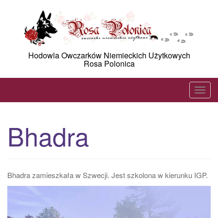
Skip
to
content
Hodowla Owczarków Niemieckich Użytkowych
Rosa Polonica
T
o
g
Bhadra
g
l
e
n
Bhadra zamieszkała w Szwecji. Jest szkolona w kierunku IGP.
a
v
i
g