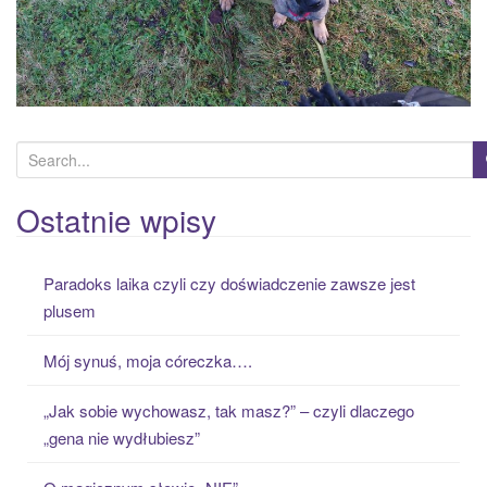
S
e
a
Ostatnie wpisy
r
c
Paradoks laika czyli czy doświadczenie zawsze jest
h
plusem
f
o
Mój synuś, moja córeczka….
r
:
„Jak sobie wychowasz, tak masz?” – czyli dlaczego
„gena nie wydłubiesz”