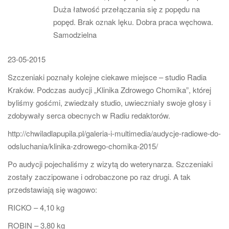
Duża łatwość przełączania się z popędu na
popęd. Brak oznak lęku. Dobra praca węchowa.
Samodzielna
23-05-2015
Szczeniaki poznały kolejne ciekawe miejsce – studio Radia
Kraków. Podczas audycji „Klinika Zdrowego Chomika”, której
byliśmy gośćmi, zwiedzały studio, uwieczniały swoje głosy i
zdobywały serca obecnych w Radiu redaktorów.
http://chwiladlapupila.pl/galeria-i-multimedia/audycje-radiowe-do-
odsluchania/klinika-zdrowego-chomika-2015/
Po audycji pojechaliśmy z wizytą do weterynarza. Szczeniaki
zostały zaczipowane i odrobaczone po raz drugi. A tak
przedstawiają się wagowo:
RICKO – 4,10 kg
ROBIN – 3,80 kg