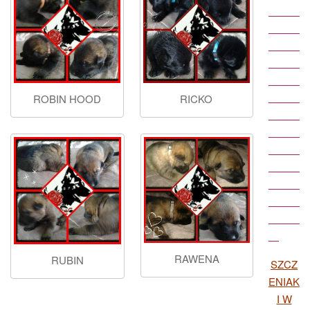
———
———
———
———
———
ROBIN HOOD
RICKO
———
———
———
———
———
———
———
———
—
RAWENA
RUBIN
SZCZ
ENIAK
I W