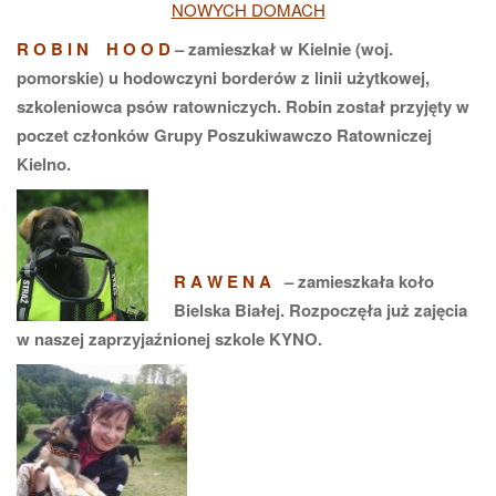
NOWYCH DOMACH
R O B I N H O O D
– zamieszkał w Kielnie (woj.
pomorskie) u hodowczyni borderów z linii użytkowej,
szkoleniowca psów ratowniczych. Robin został przyjęty w
poczet członków Grupy Poszukiwawczo Ratowniczej
Kielno.
R A W E N A
– zamieszkała koło
Bielska Białej. Rozpoczęła już zajęcia
w naszej zaprzyjaźnionej szkole KYNO.