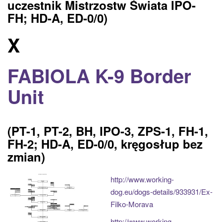
uczestnik Mistrzostw Świata IPO-
a
FH; HD-A, ED-0/0)
t
i
X
o
n
FABIOLA K-9 Border
Unit
(PT-1, PT-2, BH, IPO-3, ZPS-1, FH-1,
FH-2;
HD-A, ED-0/0, kręgosłup bez
zmian)
http://www.working-
dog.eu/dogs-details/933931/Ex-
Filko-Morava
http://www.working-