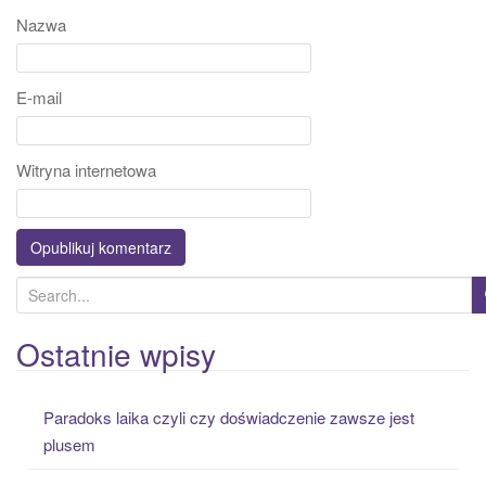
Nazwa
E-mail
Witryna internetowa
S
e
a
Ostatnie wpisy
r
c
Paradoks laika czyli czy doświadczenie zawsze jest
h
plusem
f
o