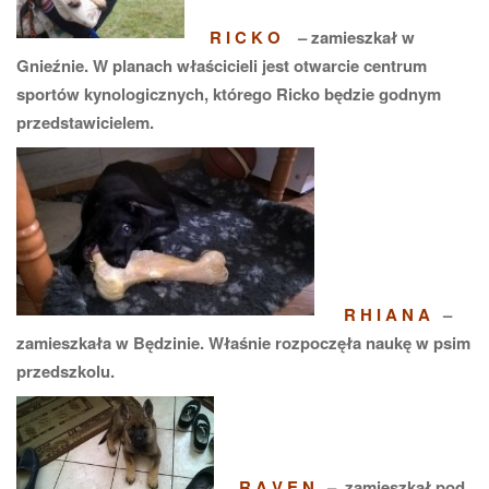
R I C K O
– zamieszkał w
Gnieźnie. W planach właścicieli jest otwarcie centrum
sportów kynologicznych, którego Ricko będzie godnym
przedstawicielem.
R H I A N A
–
zamieszkała w Będzinie. Właśnie rozpoczęła naukę w psim
przedszkolu.
R A V E N
– zamieszkał pod