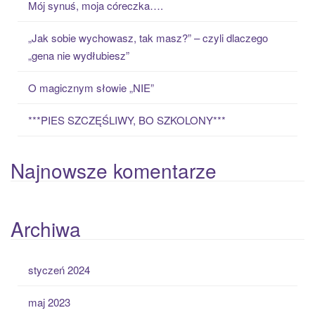
Mój synuś, moja córeczka….
r
:
„Jak sobie wychowasz, tak masz?” – czyli dlaczego
„gena nie wydłubiesz”
O magicznym słowie „NIE”
***PIES SZCZĘŚLIWY, BO SZKOLONY***
Najnowsze komentarze
Archiwa
styczeń 2024
maj 2023