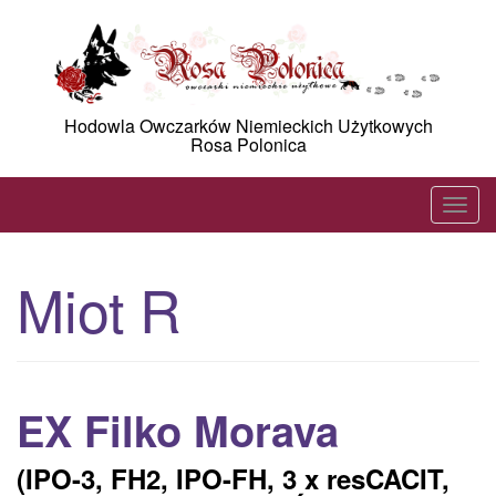
Skip
to
content
Hodowla Owczarków Niemieckich Użytkowych
Rosa Polonica
T
o
g
Miot R
g
l
e
n
a
EX Filko Morava
v
i
(IPO-3, FH2, IPO-FH, 3 x resCACIT,
g