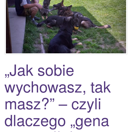
a
t
i
o
n
„Jak sobie
wychowasz, tak
masz?” – czyli
dlaczego „gena