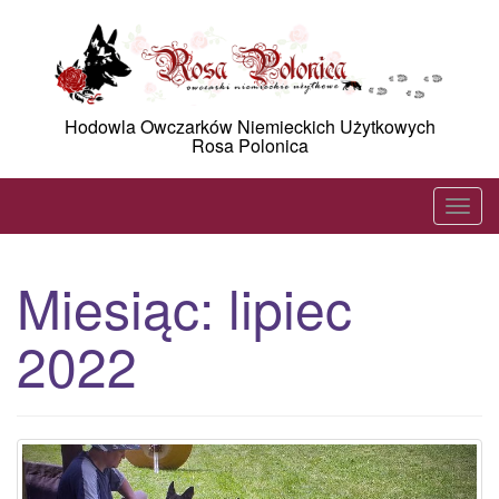
Skip
to
content
Hodowla Owczarków Niemieckich Użytkowych
Rosa Polonica
T
o
g
Miesiąc:
lipiec
g
l
2022
e
n
a
v
i
g