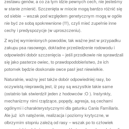
zestawu genów, a co za tym idzie pewnych cech, nie jesteśmy
w stanie zmienić. Szczenięta w miocie mogą bardzo różnić się
od siebie – wszak pod względem genetycznym mogą w ogóle
nie być ze sobą spokrewnione (!!!), czyli mieć zupełnie inne
cechy i predyspozycje (w uproszczeniu).
Z wyżej wymienionych powodów, tak ważne jest w przypadku
zakupu psa rasowego, dokładne prześledzenie rodowodu i
odpowiedni dobór szczenięcia – jeśli przodkowie nie sprawdzali
się jako pasterze owiec, to prawdopodobieństwo, że ich
potomek będzie doskonale owce pasł jest niewielkie.
Naturalnie, ważny jest także dobór odpowiedniej rasy, bo
oczywistą nieprawdą jest, iż psy są wszystkie takie same
(ostatnio tak stwierdził jeden z hodowców :O ). Instynkty,
mechanizmy nimi rządzące, popędy, agresja, są cechami
ogólnymi i charakterystycznymi dla gatunku Canis Familiaris.
Ale już ich natężenie, realizacja i poziomy krytyczne, w
olbrzymim stopniu zależą od rasy – wszak po to człowiek