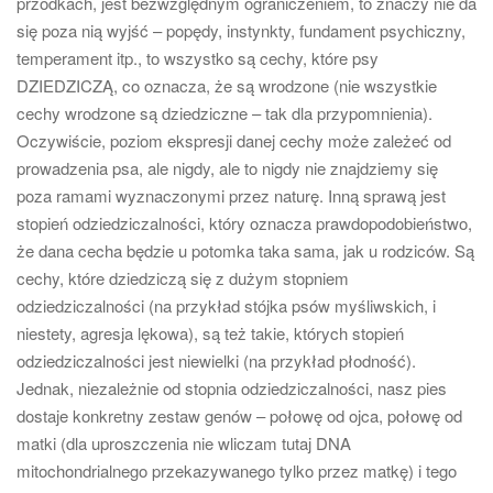
przodkach, jest bezwzględnym ograniczeniem, to znaczy nie da
się poza nią wyjść – popędy, instynkty, fundament psychiczny,
temperament itp., to wszystko są cechy, które psy
DZIEDZICZĄ, co oznacza, że są wrodzone (nie wszystkie
cechy wrodzone są dziedziczne – tak dla przypomnienia).
Oczywiście, poziom ekspresji danej cechy może zależeć od
prowadzenia psa, ale nigdy, ale to nigdy nie znajdziemy się
poza ramami wyznaczonymi przez naturę. Inną sprawą jest
stopień odziedziczalności, który oznacza prawdopodobieństwo,
że dana cecha będzie u potomka taka sama, jak u rodziców. Są
cechy, które dziedziczą się z dużym stopniem
odziedziczalności (na przykład stójka psów myśliwskich, i
niestety, agresja lękowa), są też takie, których stopień
odziedziczalności jest niewielki (na przykład płodność).
Jednak, niezależnie od stopnia odziedziczalności, nasz pies
dostaje konkretny zestaw genów – połowę od ojca, połowę od
matki (dla uproszczenia nie wliczam tutaj DNA
mitochondrialnego przekazywanego tylko przez matkę) i tego