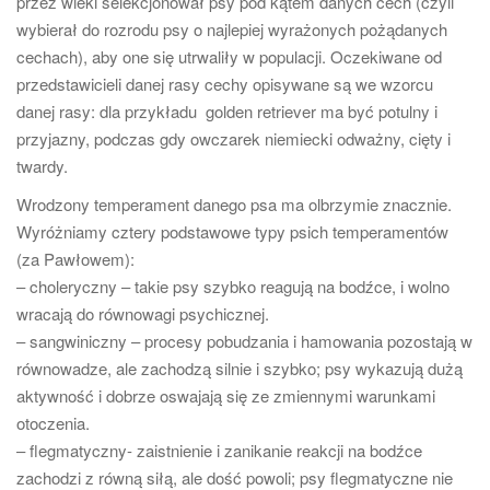
przez wieki selekcjonował psy pod kątem danych cech (czyli
wybierał do rozrodu psy o najlepiej wyrażonych pożądanych
cechach), aby one się utrwaliły w populacji. Oczekiwane od
przedstawicieli danej rasy cechy opisywane są we wzorcu
danej rasy: dla przykładu golden retriever ma być potulny i
przyjazny, podczas gdy owczarek niemiecki odważny, cięty i
twardy.
Wrodzony temperament danego psa ma olbrzymie znacznie.
Wyróżniamy cztery podstawowe typy psich temperamentów
(za Pawłowem):
– choleryczny – takie psy szybko reagują na bodźce, i wolno
wracają do równowagi psychicznej.
– sangwiniczny – procesy pobudzania i hamowania pozostają w
równowadze, ale zachodzą silnie i szybko; psy wykazują dużą
aktywność i dobrze oswajają się ze zmiennymi warunkami
otoczenia.
– flegmatyczny- zaistnienie i zanikanie reakcji na bodźce
zachodzi z równą siłą, ale dość powoli; psy flegmatyczne nie