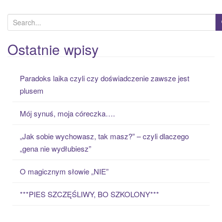
S
e
a
Ostatnie wpisy
r
c
Paradoks laika czyli czy doświadczenie zawsze jest
h
plusem
f
o
Mój synuś, moja córeczka….
r
:
„Jak sobie wychowasz, tak masz?” – czyli dlaczego
„gena nie wydłubiesz”
O magicznym słowie „NIE”
***PIES SZCZĘŚLIWY, BO SZKOLONY***