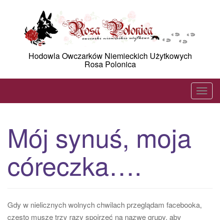
Skip
to
content
Hodowla Owczarków Niemieckich Użytkowych
Rosa Polonica
T
o
g
Mój synuś, moja
g
l
córeczka….
e
n
a
v
i
Gdy w nielicznych wolnych chwilach przeglądam facebooka,
g
często muszę trzy razy spojrzeć na nazwę grupy, aby