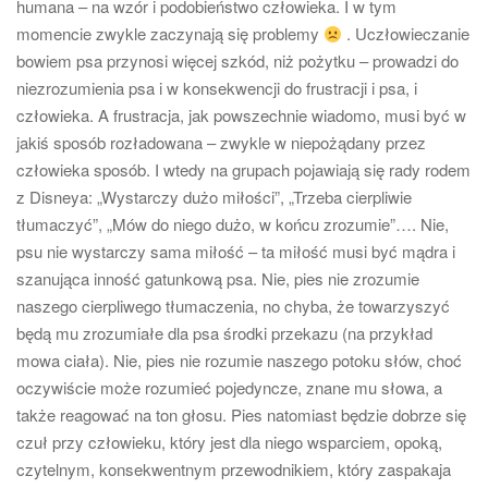
humana – na wzór i podobieństwo człowieka. I w tym
momencie zwykle zaczynają się problemy
. Uczłowieczanie
bowiem psa przynosi więcej szkód, niż pożytku – prowadzi do
niezrozumienia psa i w konsekwencji do frustracji i psa, i
człowieka. A frustracja, jak powszechnie wiadomo, musi być w
jakiś sposób rozładowana – zwykle w niepożądany przez
człowieka sposób. I wtedy na grupach pojawiają się rady rodem
z Disneya: „Wystarczy dużo miłości”, „Trzeba cierpliwie
tłumaczyć”, „Mów do niego dużo, w końcu zrozumie”…. Nie,
psu nie wystarczy sama miłość – ta miłość musi być mądra i
szanująca inność gatunkową psa. Nie, pies nie zrozumie
naszego cierpliwego tłumaczenia, no chyba, że towarzyszyć
będą mu zrozumiałe dla psa środki przekazu (na przykład
mowa ciała). Nie, pies nie rozumie naszego potoku słów, choć
oczywiście może rozumieć pojedyncze, znane mu słowa, a
także reagować na ton głosu. Pies natomiast będzie dobrze się
czuł przy człowieku, który jest dla niego wsparciem, opoką,
czytelnym, konsekwentnym przewodnikiem, który zaspakaja