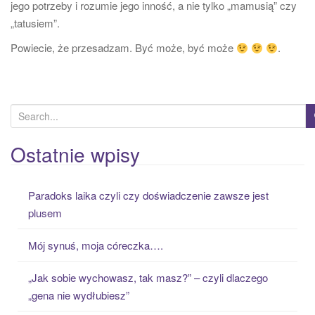
jego potrzeby i rozumie jego inność, a nie tylko „mamusią” czy
„tatusiem”.
Powiecie, że przesadzam. Być może, być może
.
S
e
a
Ostatnie wpisy
r
c
Paradoks laika czyli czy doświadczenie zawsze jest
h
plusem
f
o
Mój synuś, moja córeczka….
r
:
„Jak sobie wychowasz, tak masz?” – czyli dlaczego
„gena nie wydłubiesz”