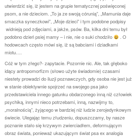
a
utwierdzić się, iż jestem na grupie tematycznej poświęconej
t
psom, a nie dzieciom. „To ja ze swoją córunią”, „Mamunia daje
i
smaczka syneczkowi”, „Moje dzieci” i tym podobne podpisy
o
widnieją pod zdjęciami, a jakże, psów. Ba, kilka dni temu był
n
podobno dzień psiej mamy – i nie, nie o suki chodziło
. O
hodowcach często mówi się, iż są babciami i dziadkami
miotu….
Cóż w tym złego?- zapytacie. Pozornie nic. Ale, tak głęboko
idący antropomorfizm (słowo użyte świadomie) czasami
niestety prowadzi do iluzji poznawczych, gdy osoba nie jest już
w stanie obiektywnie spojrzeć na swojego psa jako
przedstawiciela innego gatunku obdarzonego inną niż człowiek
psychiką, innymi nieco potrzebami, inną, nazwijmy to,
„moralnością”, żyjącego w bardziej niż ludzie zerojedynkowym
świecie. Ulegając temu złudzeniu, dopuszczamy, by nasze
poznanie stało się krzywym zwierciadłem, deformującym
obraz świata, ponieważ ukazującym świat psa ex analogia