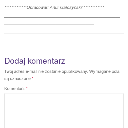
*************Opracował: Artur Gałczyński*************
———————————————————————————
—————————————————————
chów hodowla chów hodowla chów hodowla
Dodaj komentarz
Twój adres e-mail nie zostanie opublikowany.
Wymagane pola
są oznaczone
*
Komentarz
*