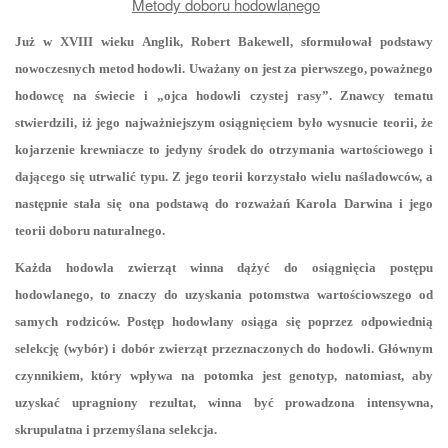
Metody doboru hodowlanego
a
t
Już w XVIII wieku Anglik, Robert Bakewell, sformułował podstawy
i
nowoczesnych metod hodowli. Uważany on jest za pierwszego, poważnego
o
hodowcę na świecie i „ojca hodowli czystej rasy”. Znawcy tematu
n
stwierdzili, iż jego najważniejszym osiągnięciem było wysnucie teorii, że
kojarzenie krewniacze to jedyny środek do otrzymania wartościowego i
dającego się utrwalić typu. Z jego teorii korzystało wielu naśladowców, a
następnie stała się ona podstawą do rozważań Karola Darwina i jego
teorii doboru naturalnego.
Każda hodowla zwierząt winna dążyć do osiągnięcia postępu
hodowlanego, to znaczy do uzyskania potomstwa wartościowszego od
samych rodziców. Postęp hodowlany osiąga się poprzez odpowiednią
selekcję (wybór) i dobór zwierząt przeznaczonych do hodowli. Głównym
czynnikiem, który wpływa na potomka jest genotyp, natomiast, aby
uzyskać upragniony rezultat, winna być prowadzona intensywna,
skrupulatna i przemyślana selekcja.