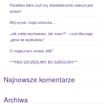
c
Paradoks laika czyli czy doświadczenie zawsze jest
h
plusem
f
o
Mój synuś, moja córeczka….
r
:
„Jak sobie wychowasz, tak masz?” – czyli dlaczego
„gena nie wydłubiesz”
O magicznym słowie „NIE”
***PIES SZCZĘŚLIWY, BO SZKOLONY***
Najnowsze komentarze
Archiwa