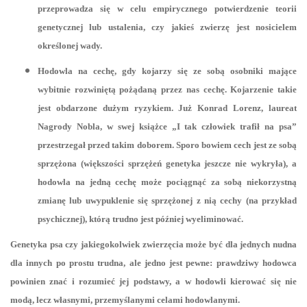
przeprowadza się w celu empirycznego potwierdzenie teorii
genetycznej lub ustalenia, czy jakieś zwierzę jest nosicielem
określonej wady.
Hodowla na cechę, gdy kojarzy się ze sobą osobniki mające
wybitnie rozwiniętą pożądaną przez nas cechę. Kojarzenie takie
jest obdarzone dużym ryzykiem. Już Konrad Lorenz, laureat
Nagrody Nobla, w swej książce „I tak człowiek trafił na psa”
przestrzegał przed takim doborem. Sporo bowiem cech jest ze sobą
sprzężona (większości sprzężeń genetyka jeszcze nie wykryła), a
hodowla na jedną cechę może pociągnąć za sobą niekorzystną
zmianę lub uwypuklenie się sprzężonej z nią cechy (na przykład
psychicznej), którą trudno jest później wyeliminować.
Genetyka psa czy jakiegokolwiek zwierzęcia może być dla jednych nudna
dla innych po prostu trudna, ale jedno jest pewne: prawdziwy hodowca
powinien znać i rozumieć jej podstawy, a w hodowli kierować się nie
modą, lecz własnymi, przemyślanymi celami hodowlanymi.