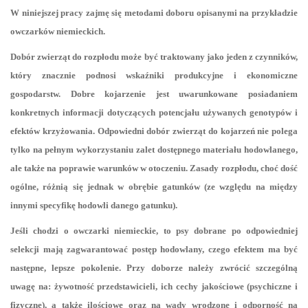
W niniejszej pracy zajmę się metodami doboru opisanymi na przykładzie
owczarków niemieckich.
Dobór zwierząt do rozpłodu może być traktowany jako jeden z czynników,
który znacznie podnosi wskaźniki produkcyjne i ekonomiczne
gospodarstw. Dobre kojarzenie jest uwarunkowane posiadaniem
konkretnych informacji dotyczących potencjału używanych genotypów i
efektów krzyżowania. Odpowiedni dobór zwierząt do kojarzeń nie polega
tylko na pełnym wykorzystaniu zalet dostępnego materiału hodowlanego,
ale także na poprawie warunków w otoczeniu. Zasady rozpłodu, choć dość
ogólne, różnią się jednak w obrębie gatunków (ze względu na między
innymi specyfikę hodowli danego gatunku).
Jeśli chodzi o owczarki niemieckie, to psy dobrane po odpowiedniej
selekcji mają zagwarantować postęp hodowlany, czego efektem ma być
następne, lepsze pokolenie. Przy doborze należy zwrócić szczególną
uwagę na: żywotność przedstawicieli, ich cechy jakościowe (psychiczne i
fizyczne), a także ilościowe oraz na wady wrodzone i odporność na