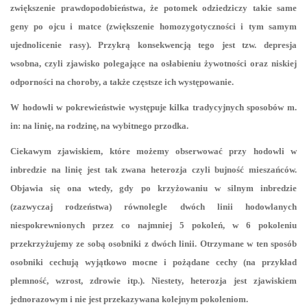
zwiększenie prawdopodobieństwa, że potomek odziedziczy takie same
geny po ojcu i matce (zwiększenie homozygotyczności i tym samym
ujednolicenie rasy). Przykrą konsekwencją tego jest tzw. depresja
wsobna,
czyli zjawisko polegające na osłabieniu żywotności oraz niskiej
odporności na choroby, a także częstsze ich występowanie.
W hodowli w pokrewieństwie występuje kilka tradycyjnych sposobów m.
in: na linię, na rodzinę, na wybitnego przodka.
Ciekawym zjawiskiem, które możemy obserwować przy hodowli w
inbredzie na linię jest tak zwana heterozja czyli bujność mieszańców.
Objawia się ona wtedy, gdy po krzyżowaniu w silnym inbredzie
(zazwyczaj rodzeństwa) równolegle dwóch linii hodowlanych
niespokrewnionych przez co najmniej 5 pokoleń, w 6 pokoleniu
przekrzyżujemy ze sobą osobniki z dwóch linii. Otrzymane w ten sposób
osobniki cechują wyjątkowo mocne i pożądane cechy (na przykład
plemność, wzrost, zdrowie itp.). Niestety, heterozja jest zjawiskiem
jednorazowym i nie jest przekazywana kolejnym pokoleniom.