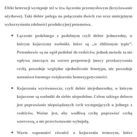
Efekt heterozji występuje też w tzw. łączeniu przemysłowym (krzyżowanie
użytkowe). Taki dobór polega na połączeniu dwóch ras oraz umiejętnym
wykorzystaniu zdolności produkcyjnej potomstwa.
Łączenie podobnego z podobnym czyli dobór jednorodny, w
którym kojarzymy osobniki, które są „w zbliżonym typie”.
Potomkowie są na ogół podobni do rodziców, jednak metoda ta nie
wpływa znacząco na wzrost prepotencji (mocy przekazywania
cech), powoduje względne ujednolicenie fenotypu, nie powoduje
natomiast istotnego zwiększenia homozygotyczności.
Kojarzenia wyrównawcze, czyli dobór niejednorodny, w którym
kojarzone są osobniki do siebie niepodobne. Celem takiego doboru
jest poprawianie niepożądanych cech występujących u jednego z
rodziców. Ważne jest, aby wadliwą cechę poprawiać cechą
wzorcową, a nie przeciwstawnie wybujałą.
Warto wspomnieć również o kojarzeniu testowym, które