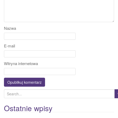
Nazwa
E-mail
Witryna internetowa
S
e
a
Ostatnie wpisy
r