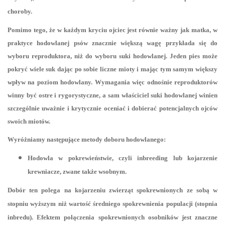
choroby.
Pomimo tego, że w każdym kryciu ojciec jest równie ważny jak matka, w
praktyce hodowlanej psów znacznie większą wagę przykłada się do
wyboru reproduktora, niż do wyboru suki hodowlanej. Jeden pies może
pokryć wiele suk dając po sobie liczne mioty i mając tym samym większy
wpływ na poziom hodowlany. Wymagania więc odnośnie reproduktorów
winny być ostre i rygorystyczne, a sam właściciel suki hodowlanej winien
szczególnie uważnie i krytycznie oceniać i dobierać potencjalnych ojców
swoich miotów.
Wyróżniamy następujące metody doboru hodowlanego:
Hodowla w pokrewieństwie, czyli inbreeding lub kojarzenie
krewniacze, zwane także wsobnym.
Dobór ten polega na kojarzeniu zwierząt spokrewnionych ze sobą w
stopniu wyższym niż wartość średniego spokrewnienia populacji (stopnia
inbredu). Efektem połączenia spokrewnionych osobników jest znaczne