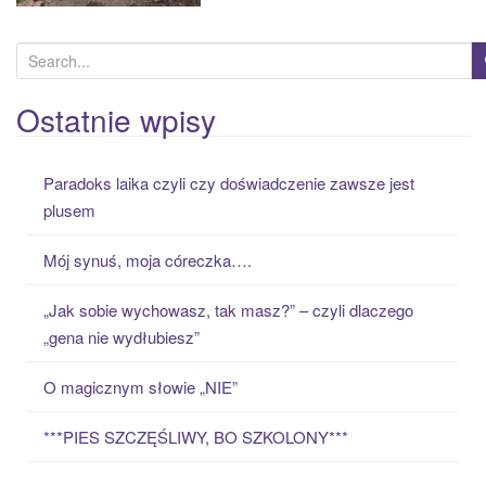
S
e
a
Ostatnie wpisy
r
c
Paradoks laika czyli czy doświadczenie zawsze jest
h
plusem
f
o
Mój synuś, moja córeczka….
r
:
„Jak sobie wychowasz, tak masz?” – czyli dlaczego
„gena nie wydłubiesz”
O magicznym słowie „NIE”
***PIES SZCZĘŚLIWY, BO SZKOLONY***