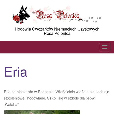
Skip
to
content
Hodowla Owczarków Niemieckich Użytkowych
Rosa Polonica
T
o
g
Eria
g
l
e
n
Eria zamieszkała w Poznaniu. Właściciele wiążą z nią nadzieje
a
szkoleniowe i hodowlane. Szkoli się w szkole dla psów
v
„Wataha”.
i
g