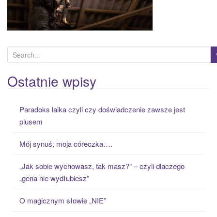
S
e
a
Ostatnie wpisy
r
c
Paradoks laika czyli czy doświadczenie zawsze jest
h
plusem
f
o
Mój synuś, moja córeczka….
r
:
„Jak sobie wychowasz, tak masz?” – czyli dlaczego
„gena nie wydłubiesz”
O magicznym słowie „NIE”