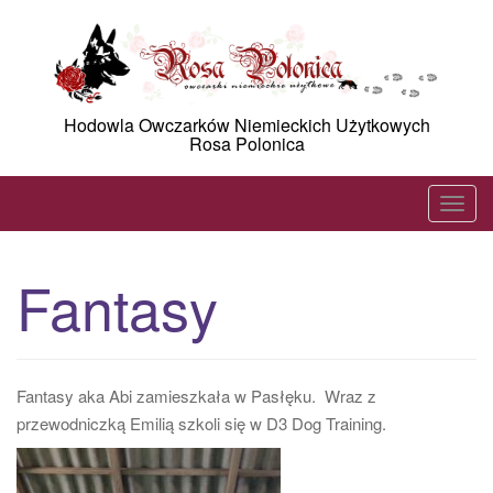
Skip
to
content
Hodowla Owczarków Niemieckich Użytkowych
Rosa Polonica
T
o
g
Fantasy
g
l
e
n
Fantasy aka Abi zamieszkała w Pasłęku. Wraz z
a
przewodniczką Emilią szkoli się w D3 Dog Training.
v
i
g