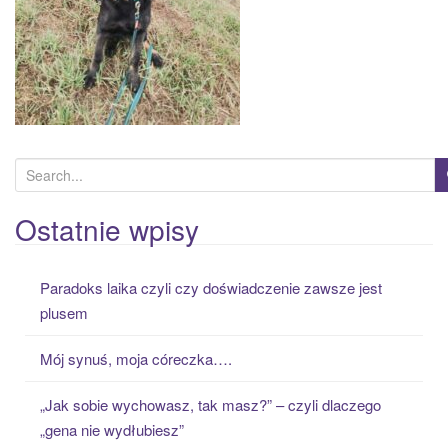
S
e
a
Ostatnie wpisy
r
c
Paradoks laika czyli czy doświadczenie zawsze jest
h
plusem
f
o
Mój synuś, moja córeczka….
r
:
„Jak sobie wychowasz, tak masz?” – czyli dlaczego
„gena nie wydłubiesz”