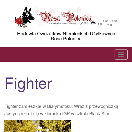
Skip
to
content
Hodowla Owczarków Niemieckich Użytkowych
Rosa Polonica
T
o
g
Fighter
g
l
e
n
Fighter zamieszkał w Białymstoku. Wraz z przewodniczką
a
Justyną szkoli się w kierunku IGP w szkole Black Star.
v
i
g