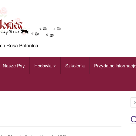
ch Rosa Polonica
Nasze Psy
Hodowla
Szkolenia
Przydatne informacj
S
e
a
O
r
c