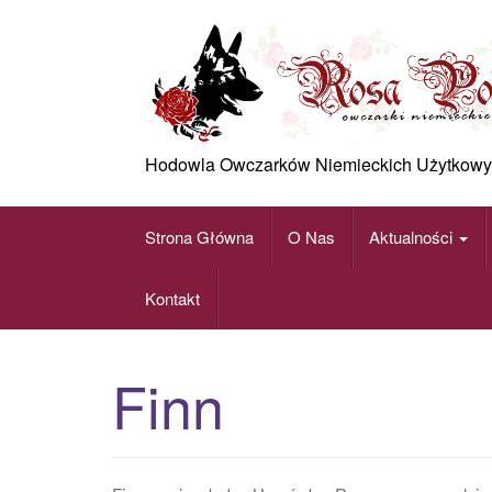
Skip
to
content
Hodowla Owczarków Niemieckich Użytkowy
Strona Główna
O Nas
Aktualności
Kontakt
Finn