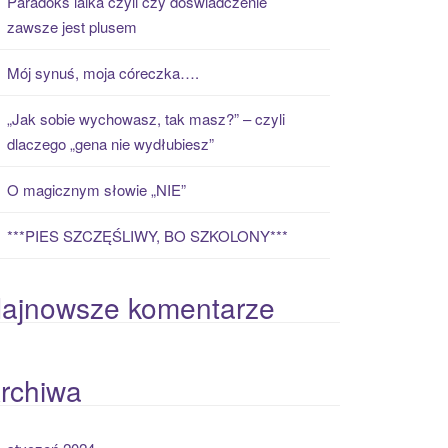
Paradoks laika czyli czy doświadczenie
zawsze jest plusem
Mój synuś, moja córeczka….
„Jak sobie wychowasz, tak masz?” – czyli
dlaczego „gena nie wydłubiesz”
O magicznym słowie „NIE”
***PIES SZCZĘŚLIWY, BO SZKOLONY***
ajnowsze komentarze
rchiwa