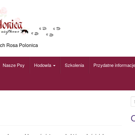
ch Rosa Polonica
Nasze Psy
Hodowla
Szkolenia
Przydatne informacj
S
e
a
O
r
c