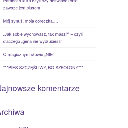
Paradoks laika czyli czy doświadczenie
zawsze jest plusem
Mój synuś, moja córeczka….
„Jak sobie wychowasz, tak masz?” – czyli
dlaczego „gena nie wydłubiesz”
O magicznym słowie „NIE”
***PIES SZCZĘŚLIWY, BO SZKOLONY***
Najnowsze komentarze
Archiwa