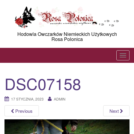
Skip
to
content
Hodowla Owczarków Niemieckich Użytkowych
Rosa Polonica
T
o
g
DSC07158
g
l
e
17 STYCZNIA, 2023
ADMIN
n
a
Previous
Next
v
i
g