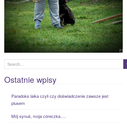
a
t
i
o
n
S
e
a
Ostatnie wpisy
r
c
Paradoks laika czyli czy doświadczenie zawsze jest
h
plusem
f
o
Mój synuś, moja córeczka….
r
: