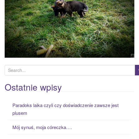
a
t
i
o
n
S
e
a
Ostatnie wpisy
r
c
Paradoks laika czyli czy doświadczenie zawsze jest
h
plusem
f
o
Mój synuś, moja córeczka….
r
: