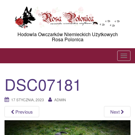
Skip
to
content
Hodowla Owczarków Niemieckich Użytkowych
Rosa Polonica
T
o
g
DSC07181
g
l
e
17 STYCZNIA, 2023
ADMIN
n
a
Previous
Next
v
i
g