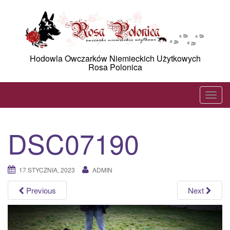
Skip
to
content
Hodowla Owczarków Niemieckich Użytkowych
Rosa Polonica
T
o
g
DSC07190
g
l
e
17 STYCZNIA, 2023
ADMIN
n
a
Previous
Next
v
i
g