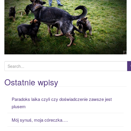
a
t
i
o
n
S
e
a
Ostatnie wpisy
r
c
Paradoks laika czyli czy doświadczenie zawsze jest
h
plusem
f
o
Mój synuś, moja córeczka….
r
: