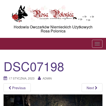
Skip
to
content
Hodowla Owczarków Niemieckich Użytkowych
Rosa Polonica
T
o
g
DSC07198
g
l
e
17 STYCZNIA, 2023
ADMIN
n
a
Previous
Next
v
i
g