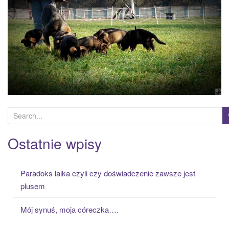
a
t
i
o
n
S
e
a
Ostatnie wpisy
r
c
Paradoks laika czyli czy doświadczenie zawsze jest
h
plusem
f
o
Mój synuś, moja córeczka….
r
: