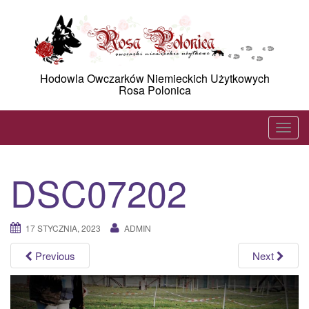
Skip
to
content
Hodowla Owczarków Niemieckich Użytkowych
Rosa Polonica
T
o
g
DSC07202
g
l
e
17 STYCZNIA, 2023
ADMIN
n
a
Previous
Next
v
i
g