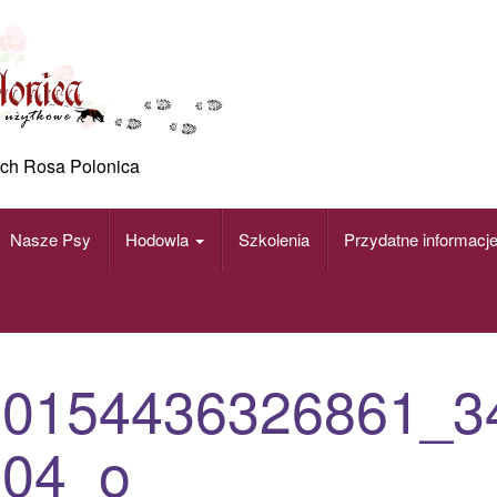
ch Rosa Polonica
Nasze Psy
Hodowla
Szkolenia
Przydatne informacj
40154436326861_3
304_o