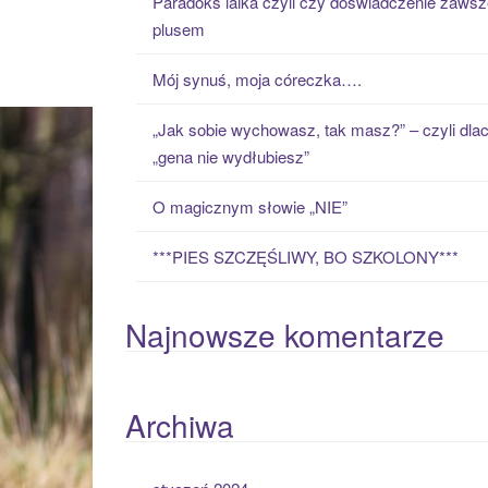
Paradoks laika czyli czy doświadczenie zawsz
h
plusem
f
o
Mój synuś, moja córeczka….
r
:
„Jak sobie wychowasz, tak masz?” – czyli dla
„gena nie wydłubiesz”
O magicznym słowie „NIE”
***PIES SZCZĘŚLIWY, BO SZKOLONY***
Najnowsze komentarze
Archiwa