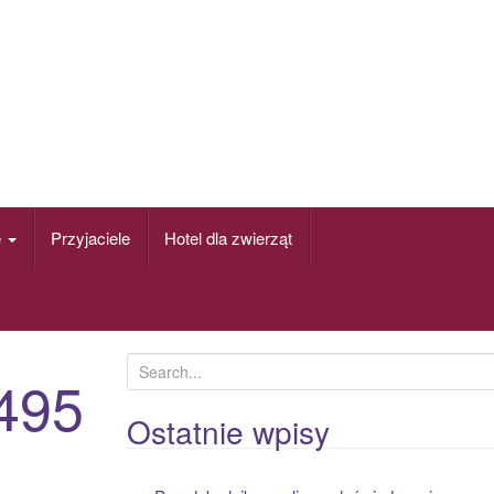
e
Przyjaciele
Hotel dla zwierząt
S
495
e
a
Ostatnie wpisy
r
c