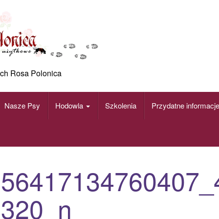
ch Rosa Polonica
Nasze Psy
Hodowla
Szkolenia
Przydatne informacj
156417134760407_
8320_n