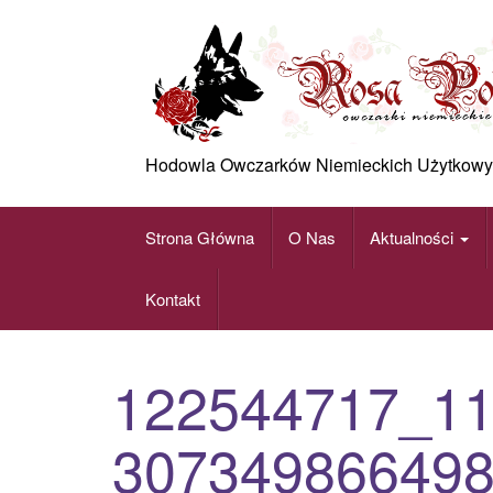
Skip
to
content
Hodowla Owczarków Niemieckich Użytkowy
Strona Główna
O Nas
Aktualności
Kontakt
122544717_1
30734986649