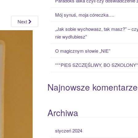
Paradoks laika czyli czy doświadczenie
h
f
Mój synuś, moja córeczka….
o
Next
r
„Jak sobie wychowasz, tak masz?” – czy
:
nie wydłubiesz”
O magicznym słowie „NIE”
***PIES SZCZĘŚLIWY, BO SZKOLONY*
Najnowsze komentarze
Archiwa
styczeń 2024