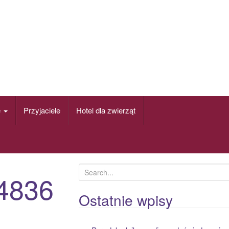
e
Przyjaciele
Hotel dla zwierząt
S
4836
e
a
Ostatnie wpisy
r
c