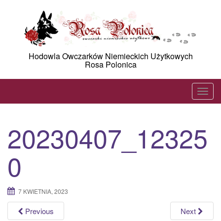
Skip
to
content
Hodowla Owczarków Niemieckich Użytkowych
Rosa Polonica
T
o
g
20230407_12325
g
l
0
e
n
a
7 KWIETNIA, 2023
v
i
Previous
Next
g