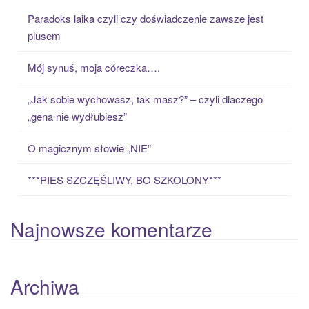
c
Paradoks laika czyli czy doświadczenie zawsze jest
h
plusem
f
o
Mój synuś, moja córeczka….
r
:
„Jak sobie wychowasz, tak masz?” – czyli dlaczego
„gena nie wydłubiesz”
O magicznym słowie „NIE”
***PIES SZCZĘŚLIWY, BO SZKOLONY***
Najnowsze komentarze
Archiwa