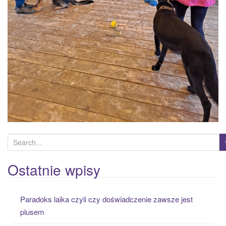
S
e
a
Ostatnie wpisy
r
c
Paradoks laika czyli czy doświadczenie zawsze jest
h
plusem
f