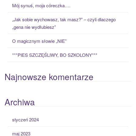
o
Mój synuś, moja córeczka….
r
:
„Jak sobie wychowasz, tak masz?” – czyli dlaczego
„gena nie wydłubiesz”
O magicznym słowie „NIE”
***PIES SZCZĘŚLIWY, BO SZKOLONY***
Najnowsze komentarze
Archiwa
styczeń 2024
maj 2023