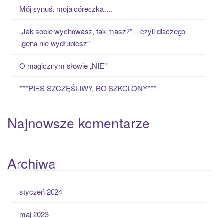
o
Mój synuś, moja córeczka….
r
:
„Jak sobie wychowasz, tak masz?” – czyli dlaczego
„gena nie wydłubiesz”
O magicznym słowie „NIE”
***PIES SZCZĘŚLIWY, BO SZKOLONY***
Najnowsze komentarze
Archiwa
styczeń 2024
maj 2023