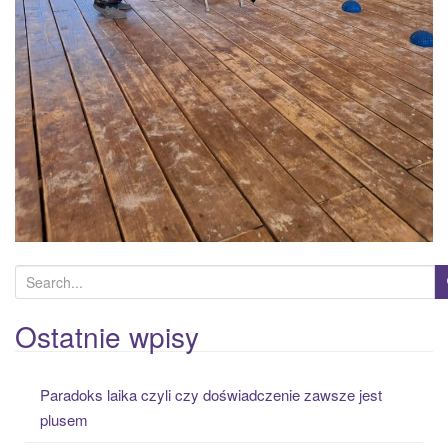
S
e
a
Ostatnie wpisy
r
c
Paradoks laika czyli czy doświadczenie zawsze jest
h
plusem
f