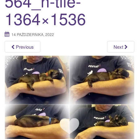
564_n-tile-
a
1364×1536
t
i
o
14 PAŹDZIERNIKA, 2022
n
Previous
Next