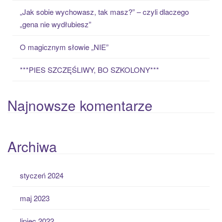
:
„Jak sobie wychowasz, tak masz?” – czyli dlaczego
„gena nie wydłubiesz”
O magicznym słowie „NIE”
***PIES SZCZĘŚLIWY, BO SZKOLONY***
Najnowsze komentarze
Archiwa
styczeń 2024
maj 2023
lipiec 2022