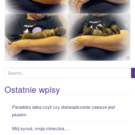
S
e
a
Ostatnie wpisy
r
c
Paradoks laika czyli czy doświadczenie zawsze jest
h
plusem
f
o
Mój synuś, moja córeczka….
r