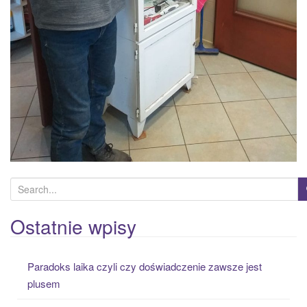
S
e
a
Ostatnie wpisy
r
c
Paradoks laika czyli czy doświadczenie zawsze jest
h
plusem
f
o