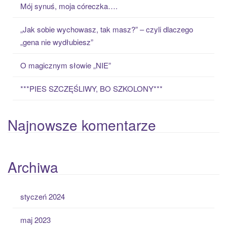
Mój synuś, moja córeczka….
r
:
„Jak sobie wychowasz, tak masz?” – czyli dlaczego
„gena nie wydłubiesz”
O magicznym słowie „NIE”
***PIES SZCZĘŚLIWY, BO SZKOLONY***
Najnowsze komentarze
Archiwa
styczeń 2024
maj 2023