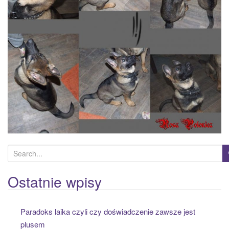
S
e
a
Ostatnie wpisy
r
c
Paradoks laika czyli czy doświadczenie zawsze jest
h
plusem
f