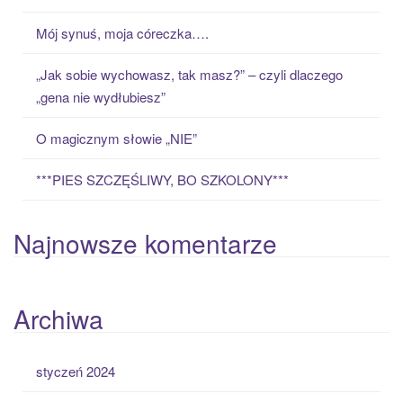
o
Mój synuś, moja córeczka….
r
:
„Jak sobie wychowasz, tak masz?” – czyli dlaczego
„gena nie wydłubiesz”
O magicznym słowie „NIE”
***PIES SZCZĘŚLIWY, BO SZKOLONY***
Najnowsze komentarze
Archiwa
styczeń 2024