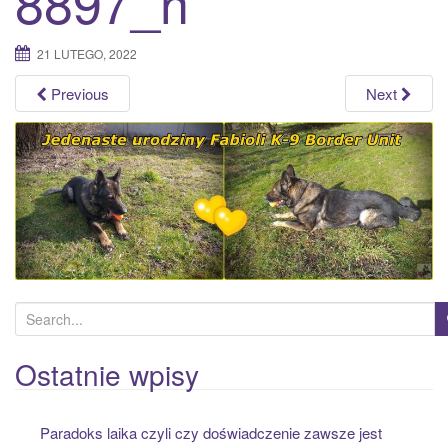
8897_n
a
t
21 LUTEGO, 2022
i
o
Previous
Next
n
S
e
a
Ostatnie wpisy
r
c
Paradoks laika czyli czy doświadczenie zawsze jest
h