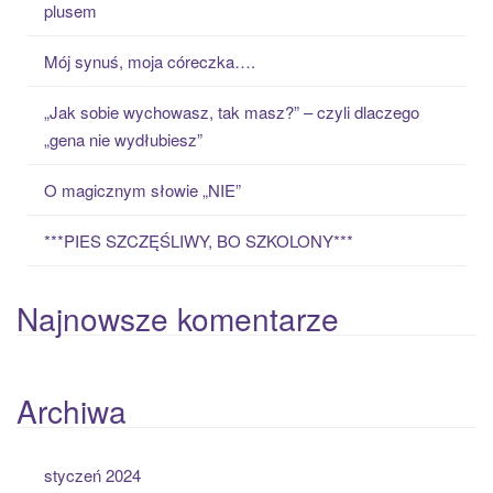
plusem
f
o
Mój synuś, moja córeczka….
r
:
„Jak sobie wychowasz, tak masz?” – czyli dlaczego
„gena nie wydłubiesz”
O magicznym słowie „NIE”
***PIES SZCZĘŚLIWY, BO SZKOLONY***
Najnowsze komentarze
Archiwa
styczeń 2024