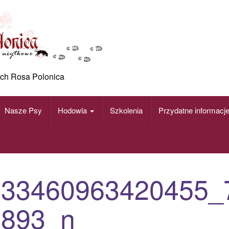
ch Rosa Polonica
Nasze Psy
Hodowla
Szkolenia
Przydatne informacj
733460963420455_
1893_n