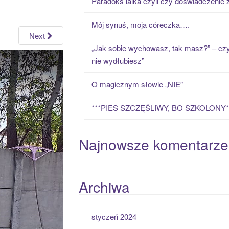
Paradoks laika czyli czy doświadczenie
h
f
Mój synuś, moja córeczka….
o
Next
r
„Jak sobie wychowasz, tak masz?” – czy
:
nie wydłubiesz”
O magicznym słowie „NIE”
***PIES SZCZĘŚLIWY, BO SZKOLONY*
Najnowsze komentarze
Archiwa
styczeń 2024