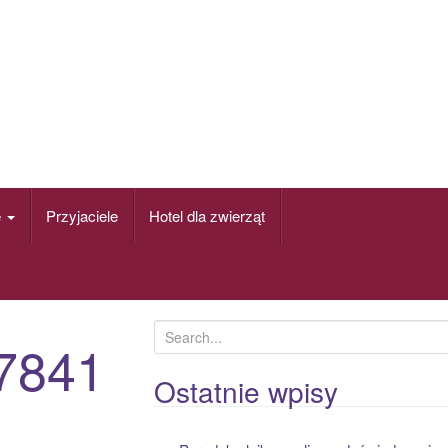
e
Przyjaciele
Hotel dla zwierząt
S
7841
e
a
Ostatnie wpisy
r
c