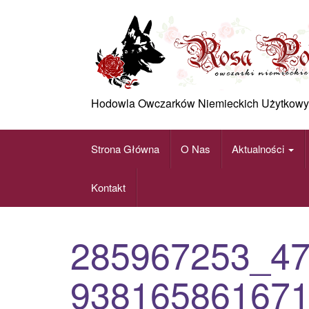
Skip
to
content
Hodowla Owczarków Niemieckich Użytkowy
Strona Główna
O Nas
Aktualności
Kontakt
285967253_4
93816586167