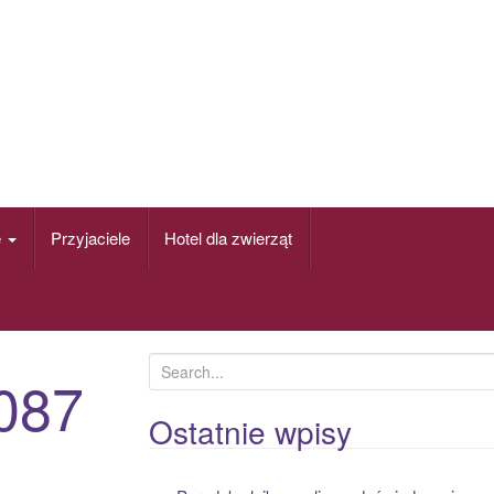
e
Przyjaciele
Hotel dla zwierząt
S
087
e
a
Ostatnie wpisy
r
c