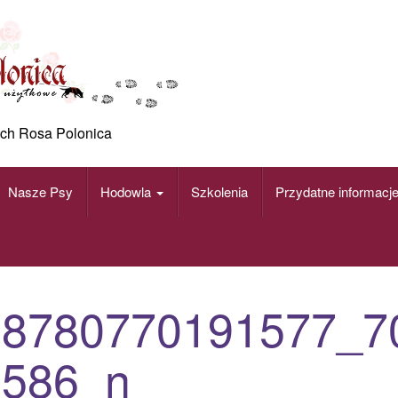
ch Rosa Polonica
Nasze Psy
Hodowla
Szkolenia
Przydatne informacj
78780770191577_7
1586_n