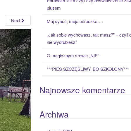
Paradoks laika czyli czy doświadczenie zaw
h
plusem
f
o
Next
Mój synuś, moja córeczka….
r
:
„Jak sobie wychowasz, tak masz?” – czyli 
nie wydłubiesz”
O magicznym słowie „NIE”
***PIES SZCZĘŚLIWY, BO SZKOLONY***
Najnowsze komentarze
Archiwa