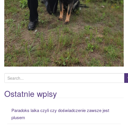
S
e
a
Ostatnie wpisy
r
c
Paradoks laika czyli czy doświadczenie zawsze jest
h
plusem
f
o