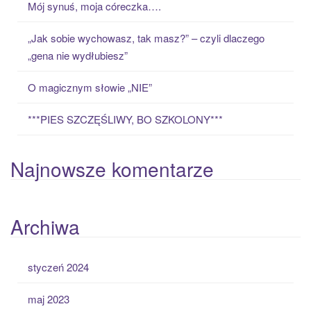
Mój synuś, moja córeczka….
r
:
„Jak sobie wychowasz, tak masz?” – czyli dlaczego
„gena nie wydłubiesz”
O magicznym słowie „NIE”
***PIES SZCZĘŚLIWY, BO SZKOLONY***
Najnowsze komentarze
Archiwa
styczeń 2024
maj 2023