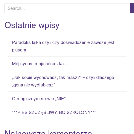
S
e
a
Ostatnie wpisy
r
c
Paradoks laika czyli czy doświadczenie zawsze jest
h
plusem
f
o
Mój synuś, moja córeczka….
r
:
„Jak sobie wychowasz, tak masz?” – czyli dlaczego
„gena nie wydłubiesz”
O magicznym słowie „NIE”
***PIES SZCZĘŚLIWY, BO SZKOLONY***
Najnowsze komentarze