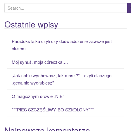
S
e
a
Ostatnie wpisy
r
c
Paradoks laika czyli czy doświadczenie zawsze jest
h
plusem
f
o
Mój synuś, moja córeczka….
r
:
„Jak sobie wychowasz, tak masz?” – czyli dlaczego
„gena nie wydłubiesz”
O magicznym słowie „NIE”
***PIES SZCZĘŚLIWY, BO SZKOLONY***
Najnowsze komentarze