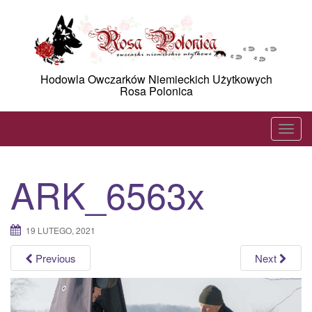
Skip
to
content
Hodowla Owczarków Niemieckich Użytkowych
Rosa Polonica
T
o
g
ARK_6563x
g
l
e
19 LUTEGO, 2021
n
a
Previous
Next
v
i
g