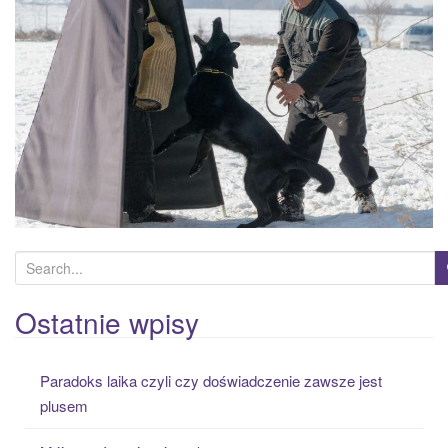
a
t
i
o
n
S
e
a
Ostatnie wpisy
r
c
Paradoks laika czyli czy doświadczenie zawsze jest
h
plusem
f
o