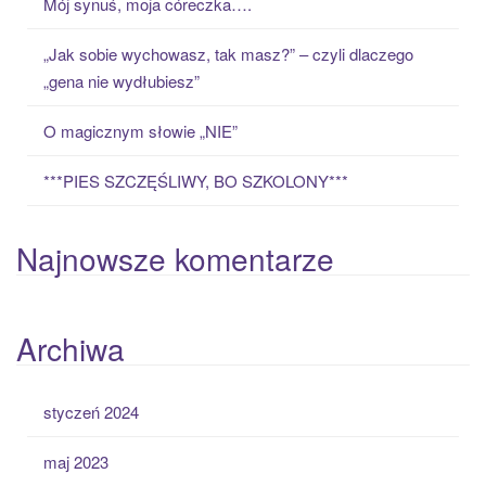
Mój synuś, moja córeczka….
r
:
„Jak sobie wychowasz, tak masz?” – czyli dlaczego
„gena nie wydłubiesz”
O magicznym słowie „NIE”
***PIES SZCZĘŚLIWY, BO SZKOLONY***
Najnowsze komentarze
Archiwa
styczeń 2024
maj 2023