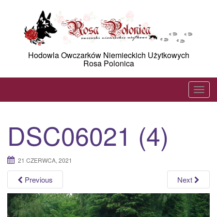
Skip
to
content
Hodowla Owczarków Niemieckich Użytkowych
Rosa Polonica
T
o
g
DSC06021 (4)
g
l
e
21 CZERWCA, 2021
n
a
Previous
Next
v
i
g