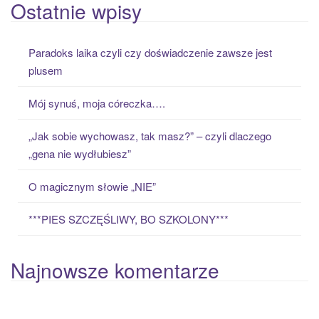
a
Ostatnie wpisy
r
c
Paradoks laika czyli czy doświadczenie zawsze jest
h
plusem
f
o
Mój synuś, moja córeczka….
r
:
„Jak sobie wychowasz, tak masz?” – czyli dlaczego
„gena nie wydłubiesz”
O magicznym słowie „NIE”
***PIES SZCZĘŚLIWY, BO SZKOLONY***
Najnowsze komentarze