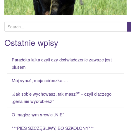
S
e
a
Ostatnie wpisy
r
c
Paradoks laika czyli czy doświadczenie zawsze jest
h
plusem
f
o
Mój synuś, moja córeczka….
r
:
„Jak sobie wychowasz, tak masz?” – czyli dlaczego
„gena nie wydłubiesz”
O magicznym słowie „NIE”
***PIES SZCZĘŚLIWY, BO SZKOLONY***