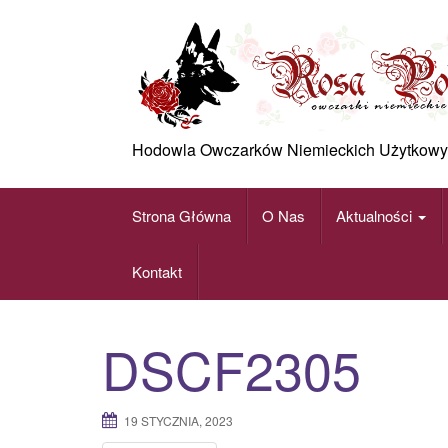
Skip
to
content
Hodowla Owczarków Niemieckich Użytkowy
Strona Główna
O Nas
Aktualności
Kontakt
DSCF2305
19 STYCZNIA, 2023