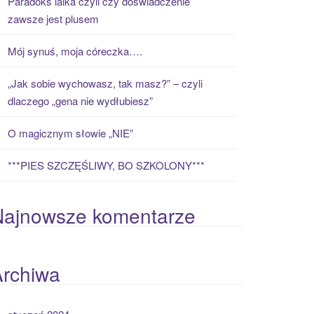
Paradoks laika czyli czy doświadczenie
zawsze jest plusem
Mój synuś, moja córeczka….
„Jak sobie wychowasz, tak masz?” – czyli
dlaczego „gena nie wydłubiesz”
O magicznym słowie „NIE”
***PIES SZCZĘŚLIWY, BO SZKOLONY***
Najnowsze komentarze
Archiwa