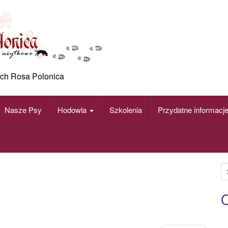
ch Rosa Polonica
Nasze Psy
Hodowla
Szkolenia
Przydatne informacj
S
e
a
O
r
c