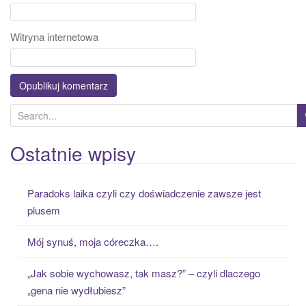
Witryna internetowa
S
e
a
Ostatnie wpisy
r
c
Paradoks laika czyli czy doświadczenie zawsze jest
h
plusem
f
o
Mój synuś, moja córeczka….
r
:
„Jak sobie wychowasz, tak masz?” – czyli dlaczego
„gena nie wydłubiesz”