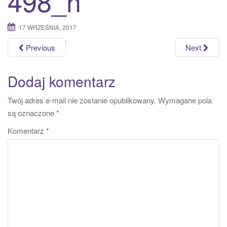
498_n
a
t
17 WRZEŚNIA, 2017
i
o
Previous
Next
n
Dodaj komentarz
Twój adres e-mail nie zostanie opublikowany.
Wymagane pola
są oznaczone
*
Komentarz
*