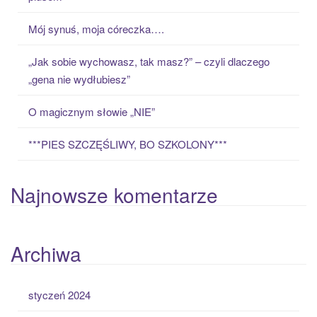
f
o
Mój synuś, moja córeczka….
r
:
„Jak sobie wychowasz, tak masz?” – czyli dlaczego
„gena nie wydłubiesz”
O magicznym słowie „NIE”
***PIES SZCZĘŚLIWY, BO SZKOLONY***
Najnowsze komentarze
Archiwa
styczeń 2024