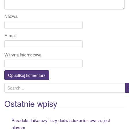
Nazwa
E-mail
Witryna internetowa
S
e
a
Ostatnie wpisy
r
c
Paradoks laika czyli czy doświadczenie zawsze jest
h
plusem