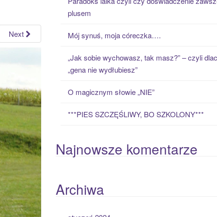
Paradoks laika czyli czy doświadczenie zawsz
h
plusem
f
o
Next
Mój synuś, moja córeczka….
r
:
„Jak sobie wychowasz, tak masz?” – czyli dla
„gena nie wydłubiesz”
O magicznym słowie „NIE”
***PIES SZCZĘŚLIWY, BO SZKOLONY***
Najnowsze komentarze
Archiwa