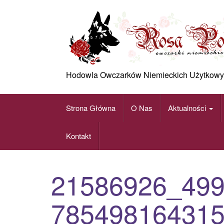
Skip
to
content
Hodowla Owczarków Niemieckich Użytkowy
Strona Główna
O Nas
Aktualności
Kontakt
21586926_49
78549816431