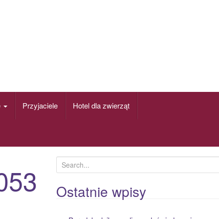
e
Przyjaciele
Hotel dla zwierząt
S
053
e
a
Ostatnie wpisy
r
c