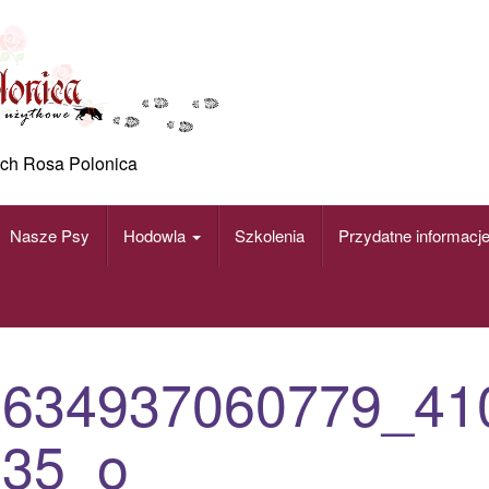
ch Rosa Polonica
Nasze Psy
Hodowla
Szkolenia
Przydatne informacj
9634937060779_41
535_o