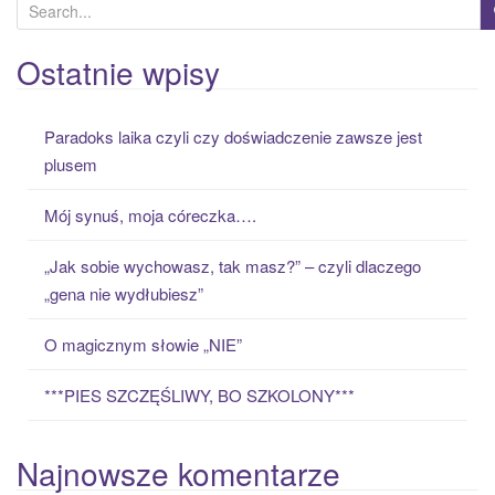
S
e
a
Ostatnie wpisy
r
c
Paradoks laika czyli czy doświadczenie zawsze jest
h
plusem
f
o
Mój synuś, moja córeczka….
r
:
„Jak sobie wychowasz, tak masz?” – czyli dlaczego
„gena nie wydłubiesz”
O magicznym słowie „NIE”
***PIES SZCZĘŚLIWY, BO SZKOLONY***
Najnowsze komentarze