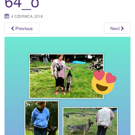
64_o
a
t
4 CZERWCA, 2018
i
o
Previous
Next
n