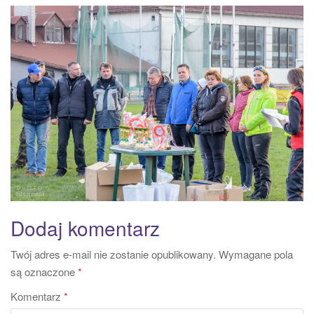
a
t
i
o
n
Dodaj komentarz
Twój adres e-mail nie zostanie opublikowany.
Wymagane pola
są oznaczone
*
Komentarz
*