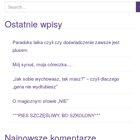
S
e
a
Ostatnie wpisy
r
c
Paradoks laika czyli czy doświadczenie zawsze jest
h
plusem
f
o
Mój synuś, moja córeczka….
r
:
„Jak sobie wychowasz, tak masz?” – czyli dlaczego
„gena nie wydłubiesz”
O magicznym słowie „NIE”
***PIES SZCZĘŚLIWY, BO SZKOLONY***
Najnowsze komentarze