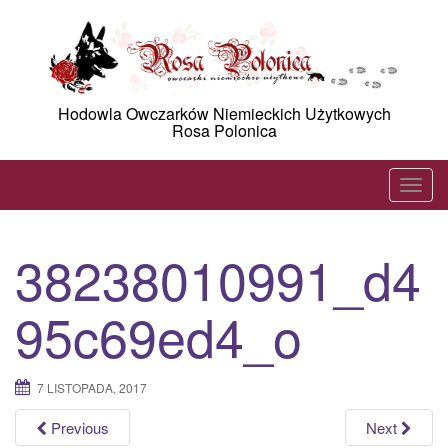
Skip
to
content
Hodowla Owczarków Niemieckich Użytkowych
Rosa Polonica
T
o
g
38238010991_d4
g
l
95c69ed4_o
e
n
a
7 LISTOPADA, 2017
v
i
Previous
Next
g