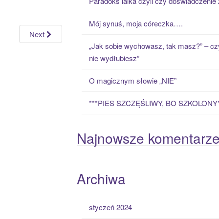
Paradoks laika czyli czy doświadczenie
h
f
Mój synuś, moja córeczka….
o
Next
r
„Jak sobie wychowasz, tak masz?” – czy
:
nie wydłubiesz”
O magicznym słowie „NIE”
***PIES SZCZĘŚLIWY, BO SZKOLONY*
Najnowsze komentarz
Archiwa
styczeń 2024