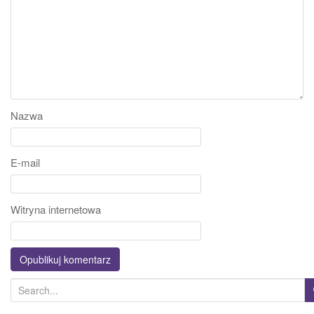
Nazwa
E-mail
Witryna internetowa
S
e