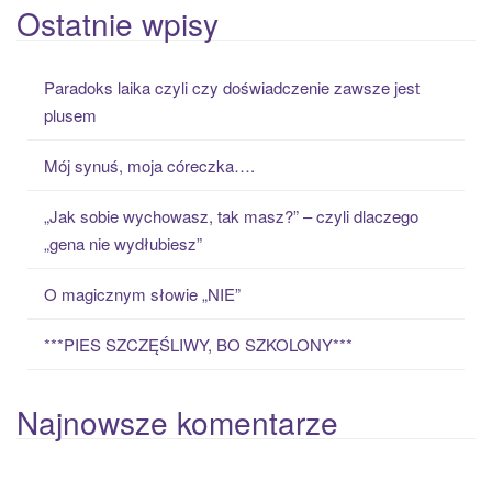
a
Ostatnie wpisy
r
c
Paradoks laika czyli czy doświadczenie zawsze jest
h
plusem
f
o
Mój synuś, moja córeczka….
r
:
„Jak sobie wychowasz, tak masz?” – czyli dlaczego
„gena nie wydłubiesz”
O magicznym słowie „NIE”
***PIES SZCZĘŚLIWY, BO SZKOLONY***
Najnowsze komentarze