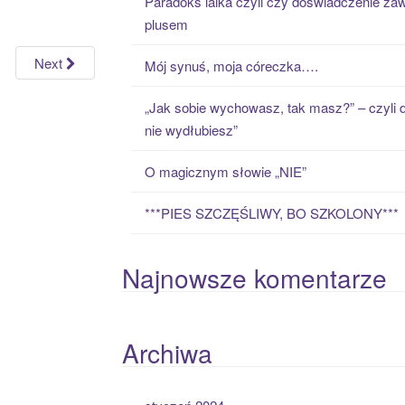
Paradoks laika czyli czy doświadczenie zaw
h
plusem
f
o
Next
Mój synuś, moja córeczka….
r
:
„Jak sobie wychowasz, tak masz?” – czyli 
nie wydłubiesz”
O magicznym słowie „NIE”
***PIES SZCZĘŚLIWY, BO SZKOLONY***
Najnowsze komentarze
Archiwa