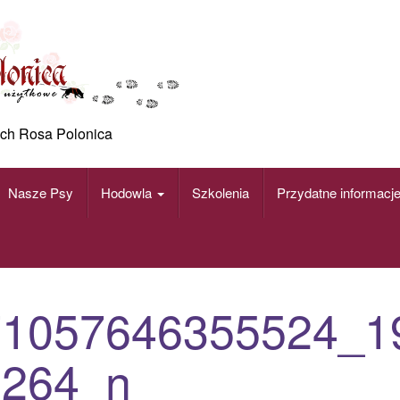
ch Rosa Polonica
Nasze Psy
Hodowla
Szkolenia
Przydatne informacj
71057646355524_1
1264_n