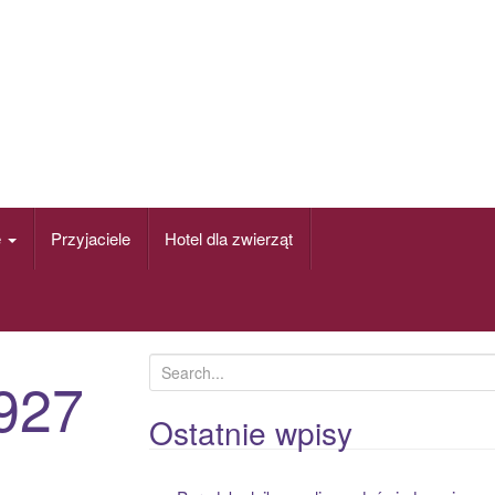
e
Przyjaciele
Hotel dla zwierząt
S
927
e
a
Ostatnie wpisy
r
c