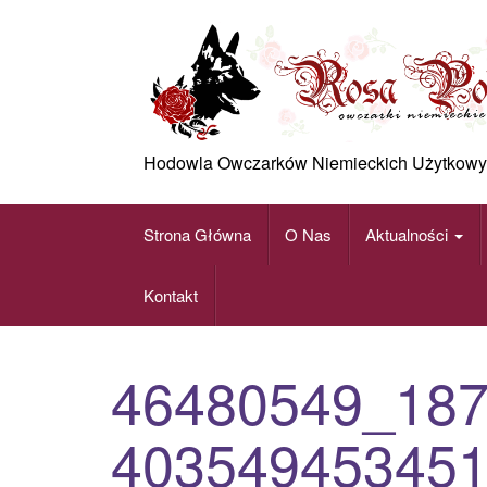
Skip
to
content
Hodowla Owczarków Niemieckich Użytkowy
Strona Główna
O Nas
Aktualności
Kontakt
46480549_18
40354945345