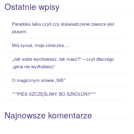
a
Ostatnie wpisy
r
c
Paradoks laika czyli czy doświadczenie zawsze jest
h
plusem
f
o
Mój synuś, moja córeczka….
r
:
„Jak sobie wychowasz, tak masz?” – czyli dlaczego
„gena nie wydłubiesz”
O magicznym słowie „NIE”
***PIES SZCZĘŚLIWY, BO SZKOLONY***
Najnowsze komentarze