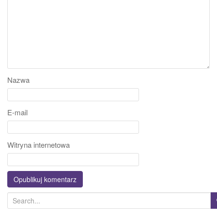
Nazwa
E-mail
Witryna internetowa
S
e