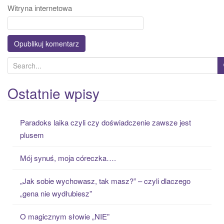
Witryna internetowa
S
e
a
Ostatnie wpisy
r
c
Paradoks laika czyli czy doświadczenie zawsze jest
h
plusem
f
o
Mój synuś, moja córeczka….
r
:
„Jak sobie wychowasz, tak masz?” – czyli dlaczego
„gena nie wydłubiesz”
O magicznym słowie „NIE”