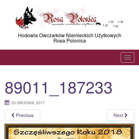
Skip
to
content
Hodowla Owczarków Niemieckich Użytkowych
Rosa Polonica
T
o
g
89011_187233
g
l
e
20 GRUDNIA, 2017
n
a
Previous
Next
v
i
g