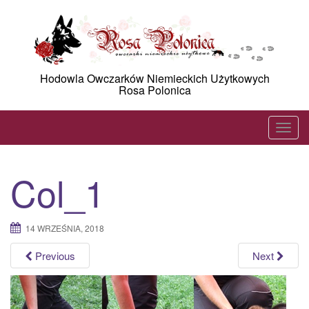
Skip
to
content
Hodowla Owczarków Niemieckich Użytkowych
Rosa Polonica
T
o
g
Col_1
g
l
e
14 WRZEŚNIA, 2018
n
a
Previous
Next
v
i
g