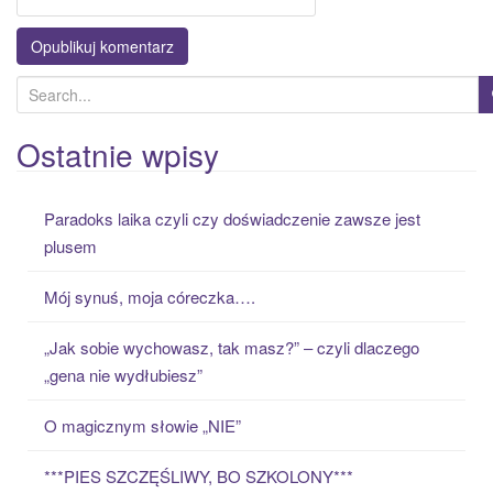
S
e
a
Ostatnie wpisy
r
c
Paradoks laika czyli czy doświadczenie zawsze jest
h
plusem
f
o
Mój synuś, moja córeczka….
r
:
„Jak sobie wychowasz, tak masz?” – czyli dlaczego
„gena nie wydłubiesz”
O magicznym słowie „NIE”
***PIES SZCZĘŚLIWY, BO SZKOLONY***