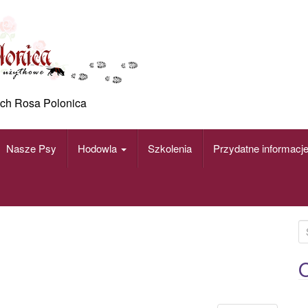
ch Rosa Polonica
Nasze Psy
Hodowla
Szkolenia
Przydatne informacj
S
e
a
O
r
c