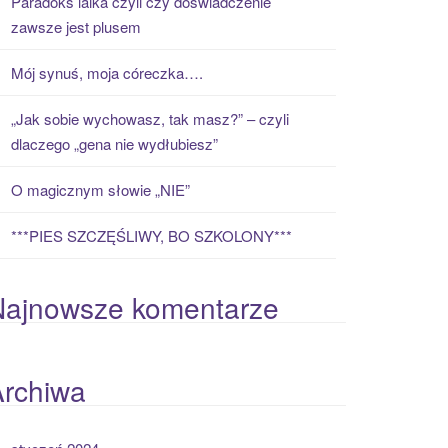
Paradoks laika czyli czy doświadczenie
zawsze jest plusem
Mój synuś, moja córeczka….
„Jak sobie wychowasz, tak masz?” – czyli
dlaczego „gena nie wydłubiesz”
O magicznym słowie „NIE”
***PIES SZCZĘŚLIWY, BO SZKOLONY***
Najnowsze komentarze
Archiwa