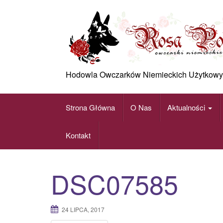
Skip
to
content
Hodowla Owczarków Niemieckich Użytkowy
Strona Główna
O Nas
Aktualności
Kontakt
DSC07585
24 LIPCA, 2017