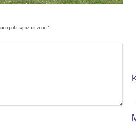
ne pola są oznaczone
*
K