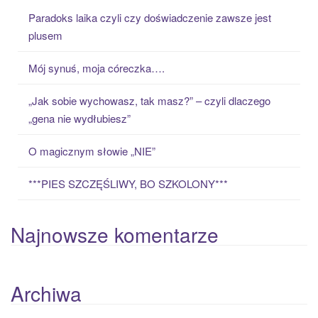
c
Paradoks laika czyli czy doświadczenie zawsze jest
h
plusem
f
o
Mój synuś, moja córeczka….
r
:
„Jak sobie wychowasz, tak masz?” – czyli dlaczego
„gena nie wydłubiesz”
O magicznym słowie „NIE”
***PIES SZCZĘŚLIWY, BO SZKOLONY***
Najnowsze komentarze
Archiwa