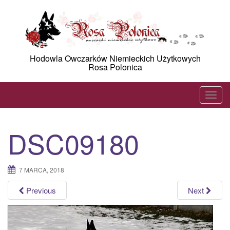
Skip
to
content
Hodowla Owczarków Niemieckich Użytkowych
Rosa Polonica
T
o
g
DSC09180
g
l
e
7 MARCA, 2018
n
a
Previous
Next
v
i
g