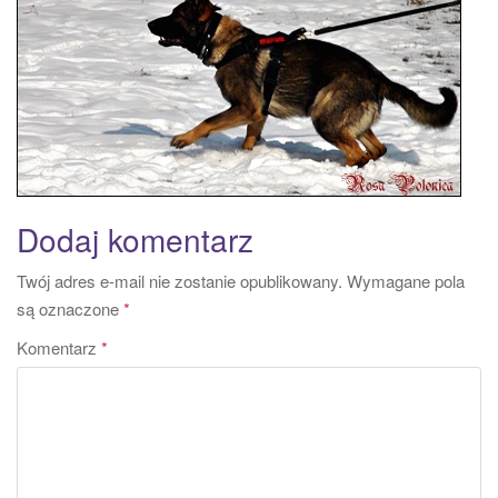
a
t
i
o
n
Dodaj komentarz
Twój adres e-mail nie zostanie opublikowany.
Wymagane pola
są oznaczone
*
Komentarz
*