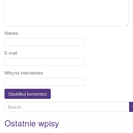
Nazwa
E-mail
Witryna internetowa
S
e
a
Ostatnie wpisy
r