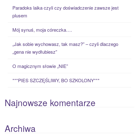
c
Paradoks laika czyli czy doświadczenie zawsze jest
h
plusem
f
o
Mój synuś, moja córeczka….
r
:
„Jak sobie wychowasz, tak masz?” – czyli dlaczego
„gena nie wydłubiesz”
O magicznym słowie „NIE”
***PIES SZCZĘŚLIWY, BO SZKOLONY***
Najnowsze komentarze
Archiwa