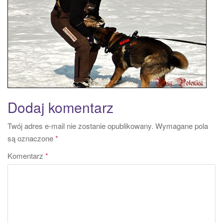
a
t
i
o
n
Dodaj komentarz
Twój adres e-mail nie zostanie opublikowany.
Wymagane pola
są oznaczone
*
Komentarz
*