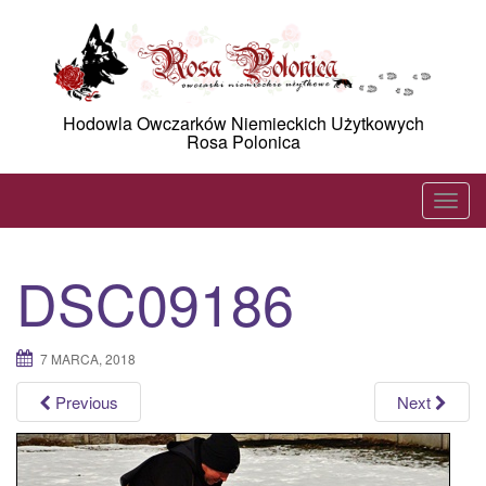
Skip
to
content
Hodowla Owczarków Niemieckich Użytkowych
Rosa Polonica
T
o
g
DSC09186
g
l
e
7 MARCA, 2018
n
a
Previous
Next
v
i
g