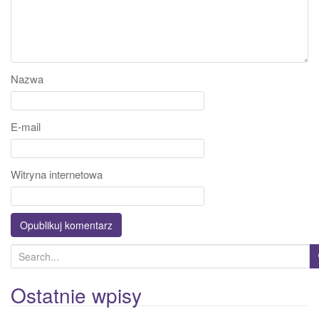
Nazwa
E-mail
Witryna internetowa
S
e
a
Ostatnie wpisy
r