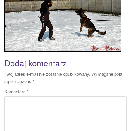
a
t
i
o
n
Dodaj komentarz
Twój adres e-mail nie zostanie opublikowany.
Wymagane pola
są oznaczone
*
Komentarz
*