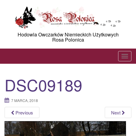
Skip
to
content
Hodowla Owczarków Niemieckich Użytkowych
Rosa Polonica
T
o
g
DSC09189
g
l
e
7 MARCA, 2018
n
a
Previous
Next
v
i
g