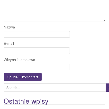
Nazwa
E-mail
Witryna internetowa
S
e
a
Ostatnie wpisy
r