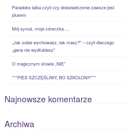
c
Paradoks laika czyli czy doświadczenie zawsze jest
h
plusem
f
o
Mój synuś, moja córeczka….
r
:
„Jak sobie wychowasz, tak masz?” – czyli dlaczego
„gena nie wydłubiesz”
O magicznym słowie „NIE”
***PIES SZCZĘŚLIWY, BO SZKOLONY***
Najnowsze komentarze
Archiwa