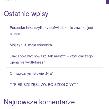
e
a
Ostatnie wpisy
r
c
Paradoks laika czyli czy doświadczenie zawsze jest
h
plusem
f
o
Mój synuś, moja córeczka….
r
:
„Jak sobie wychowasz, tak masz?” – czyli dlaczego
„gena nie wydłubiesz”
O magicznym słowie „NIE”
***PIES SZCZĘŚLIWY, BO SZKOLONY***
Najnowsze komentarze