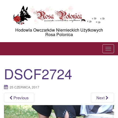
Skip
to
content
Hodowla Owczarków Niemieckich Użytkowych
Rosa Polonica
T
o
g
DSCF2724
g
l
e
25 CZERWCA, 2017
n
a
Previous
Next
v
i
g