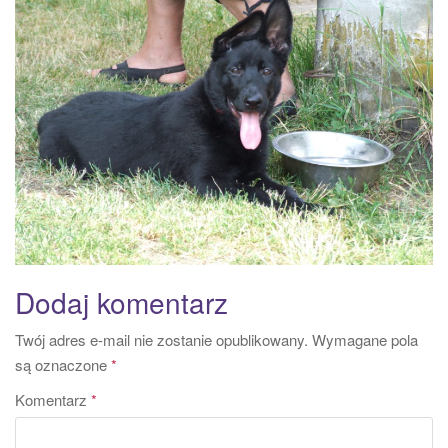
a
t
i
o
n
Dodaj komentarz
Twój adres e-mail nie zostanie opublikowany.
Wymagane pola
są oznaczone
*
Komentarz
*