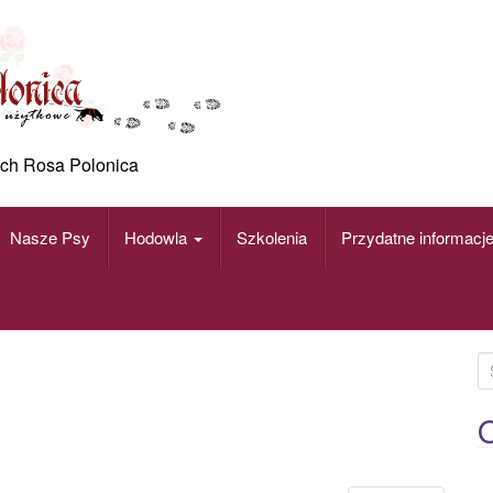
ch Rosa Polonica
Nasze Psy
Hodowla
Szkolenia
Przydatne informacj
S
e
a
O
r
c