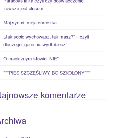
Paradoks laika czyli czy doświadczenie
zawsze jest plusem
Mój synuś, moja córeczka….
„Jak sobie wychowasz, tak masz?” – czyli
dlaczego „gena nie wydłubiesz”
O magicznym słowie „NIE”
***PIES SZCZĘŚLIWY, BO SZKOLONY***
Najnowsze komentarze
Archiwa