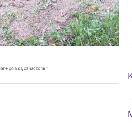
ne pola są oznaczone
*
K