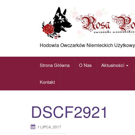
Skip
to
content
Hodowla Owczarków Niemieckich Użytkowy
Strona Główna
O Nas
Aktualności
Kontakt
DSCF2921
1 LIPCA, 2017